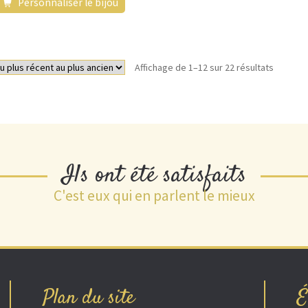
Personnaliser le bijou
Trié
Affichage de 1–12 sur 22 résultats
du
plus
récent
au
plus
ancien
Ils ont été satisfaits
C'est eux qui en parlent le mieux
Plan du site
É