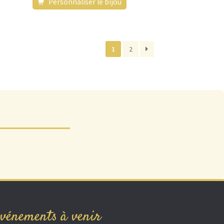
Personnaliser le bijou
1
2
vénements à venir