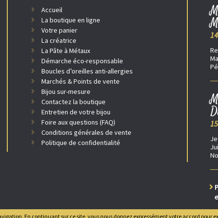
M
Accueil
M
La boutique en ligne
Votre panier
14
La créatrice
Re
La Pâte à Métaux
Ma
Démarche éco-responsable
Pé
Boucles d’oreilles anti-allergies
Marchés & Points de vente
Bijou sur-mesure
M
Contactez la boutique
D
Entretien de votre bijou
Foire aux questions (FAQ)
15
Conditions générales de vente
Je
Politique de confidentialité
Ju
No
P
e
e navigation. En continuant sur ce site, vous nous donnez expressément votre accord pour ex