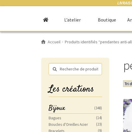
LIVRAIS
L’atelier
Boutique
An
Accueil
Produits identifiés “pendantes anti-al
p
Recherche
Recherche
pour :
Les créations
Bijoux
(348)
(14)
Bagues
(23)
Boucles d'Oreilles Acier
(9)
Bracelets