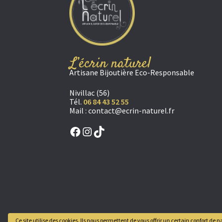
L’écrin naturel
Artisane Bijoutière Eco-Responsable
Nivillac (56)
Tél.
06 84 43 52 55
Mail :
contact@ecrin-naturel.fr
Facebook
Instagram
TikTok
Ce site utilise des cookies. Ils nous permettent de vous offrir un certain confort d