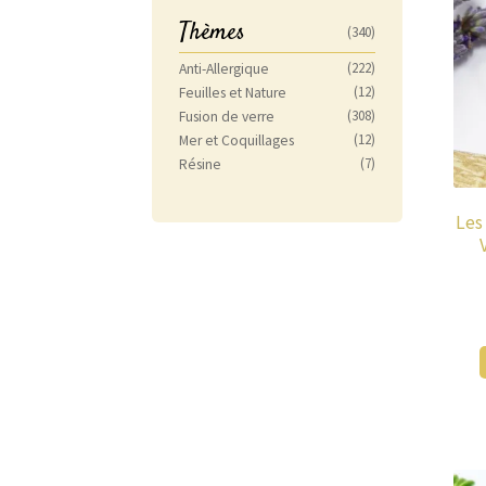
Thèmes
(340)
(222)
Anti-Allergique
(12)
Feuilles et Nature
(308)
Fusion de verre
(12)
Mer et Coquillages
(7)
Résine
Les