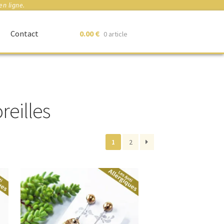
en ligne.
Contact
0.00
€
0 article
reilles
1
2