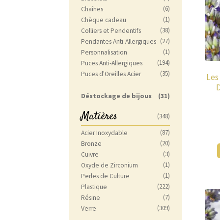
(6)
Chaînes
(1)
Chèque cadeau
(38)
Colliers et Pendentifs
(27)
Pendantes Anti-Allergiques
(1)
Personnalisation
(194)
Puces Anti-Allergiques
(35)
Puces d'Oreilles Acier
Les
D
Déstockage de bijoux
(31)
Matières
(348)
(87)
Acier Inoxydable
(20)
Bronze
(3)
Cuivre
(1)
Oxyde de Zirconium
(1)
Perles de Culture
(222)
Plastique
(7)
Résine
(309)
Verre