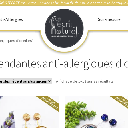
ON OFFERTE
en Lettre Services Plus à partir de 60€ d'achat sur la boutique 
ti-Allergies
Sur-mesure
lergiques d'oreilles”
endantes anti-allergiques d'o
Trié
Affichage de 1–12 sur 22 résultats
du
plus
récent
au
plus
ancien