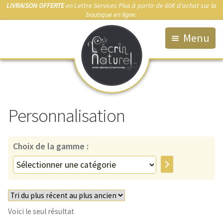
LIVRAISON OFFERTE
en Lettre Services Plus à partir de 60€ d'achat sur la
boutique en ligne.
Menu
Accueil
La Boutique
Personnalisation
Qui suis-je ?
Fabrication artisanale
Choix de la gamme :
Démarche éco-responsable
Sélectionner
une
Bijou sur-mesure
catégorie
Marchés & Points de vente
Voici le seul résultat
Anti-allergies