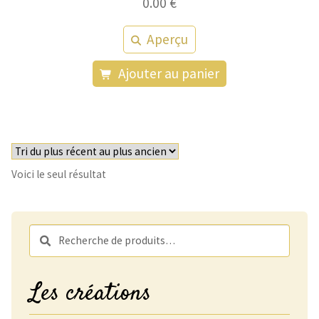
0.00
€
Aperçu
Ajouter au panier
Voici le seul résultat
Recherche
Recherche
pour :
Les créations