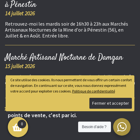
à Pénestin
14 juillet 2026
Retrouvez-moi les mardis soir de 16h30 à 23h aux Marchés
Artisanaux Nocturnes de la Mine d'or à Pénestin (56), en
Juillet & en Août. Entrée libre.
Marché Artisanal Nocturne de Damgan
15 juillet 2026
Je serais présente tous les mercredis soirs, de Juillet et Août,
Ce site utilise des cookies. Ils nous permettent de vous offrir un certain confort
de 17h30 à 23h aux Marchés Artisanaux Nocturnes de Damgan
de navigation. En continuant sur ce site, vous nous donnez expressément
(56). Entrée libre.
votre accord pour exploiter ces cookies.
Politique de confidentialité
Pour connaître toutes les dates de marchés et les
points de vente, c'est par ici.
0
Besoin d'aide ?