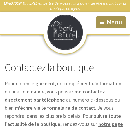
LIVRAISON OFFERTE
en Lettre Services Plus à partir de 60€ d'achat sur la
boutique en ligne.
Menu
Accueil
La Boutique
Contactez la boutique
Qui suis-je ?
Fabrication artisanale
Pour un renseignement, un complément d’information
Démarche éco-responsable
ou une commande, vous pouvez
me contactez
directement par téléphone
au numéro ci-dessous ou
Bijou sur-mesure
bien
m’écrire via le formulaire de contact
. Je vous
répondrai dans les plus brefs délais. Pour
suivre toute
Marchés & Points de vente
l’actualité de la boutique
, rendez-vous sur
notre page
Anti-allergies