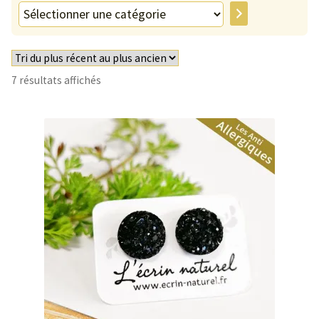
Sélectionner
Entretien de votre bijou
une
catégorie
Votre Panier
Trié
7 résultats affichés
Contact
du
plus
récent
au
plus
ancien