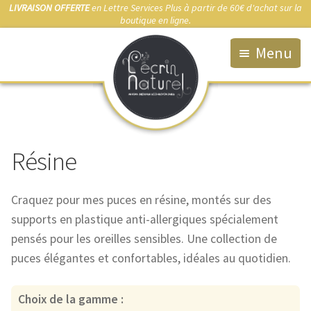
LIVRAISON OFFERTE
en Lettre Services Plus à partir de 60€ d'achat sur la
boutique en ligne.
Menu
Accueil
La Boutique
Résine
Qui suis-je ?
Fabrication artisanale
Craquez pour mes puces en résine, montés sur des
Démarche éco-responsable
supports en plastique anti-allergiques spécialement
pensés pour les oreilles sensibles. Une collection de
Bijou sur-mesure
puces élégantes et confortables, idéales au quotidien.
Marchés & Points de vente
Choix de la gamme :
Anti-allergies