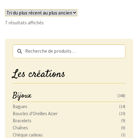
Trié
7 résultats affichés
du
plus
récent
Recherche
Recherche
au
pour :
plus
ancien
Les créations
Bijoux
(348)
Bagues
(14)
Boucles d'Oreilles Acier
(23)
Bracelets
(9)
Chaînes
(6)
Chèque cadeau
(1)