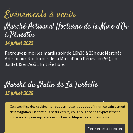
Événements à venir
Marché Artisanal Nocturne de la Mine d'Or
à Pénestin
14 juillet 2026
Retrouvez-moi les mardis soir de 16h30 à 23h aux Marchés
Artisanaux Nocturnes de la Mine d'or à Pénestin (56), en
Juillet & en Août. Entrée libre.
Marché du Matin de La Turballe
15 juillet 2026
J'exposerai les mercredis matins de Juillet et Août, au
Ce site utilise des cookies. Ils nous permettent de vous offrir un certain confort
marché de la Turballe, de 8h à 13h. Marché alimentaire,
de navigation. En continuant sur ce site, vous nous donnez expressément
producteurs et artisanat local.
votre accord pour exploiter ces cookies.
Politique de confidentialité