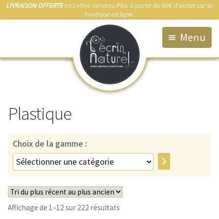
LIVRAISON OFFERTE
en Lettre Services Plus à partir de 60€ d'achat sur la
boutique en ligne.
Menu
Accueil
La Boutique
Plastique
Qui suis-je ?
Fabrication artisanale
Choix de la gamme :
Démarche éco-responsable
Sélectionner
une
Bijou sur-mesure
catégorie
Marchés & Points de vente
Trié
Affichage de 1–12 sur 222 résultats
Anti-allergies
du