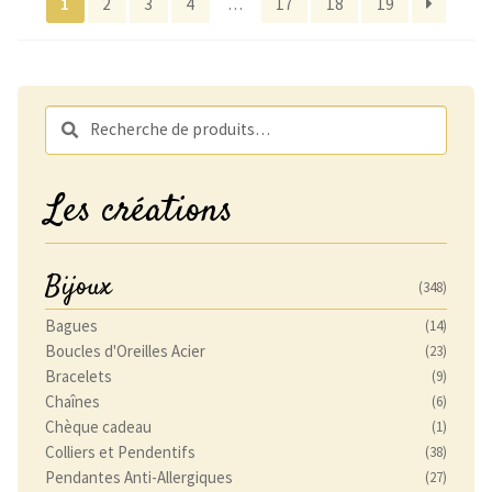
1
2
3
4
…
17
18
19
récent
au
plus
ancien
Recherche
Recherche
pour :
Les créations
Bijoux
(348)
Bagues
(14)
Boucles d'Oreilles Acier
(23)
Bracelets
(9)
Chaînes
(6)
Chèque cadeau
(1)
Colliers et Pendentifs
(38)
Pendantes Anti-Allergiques
(27)