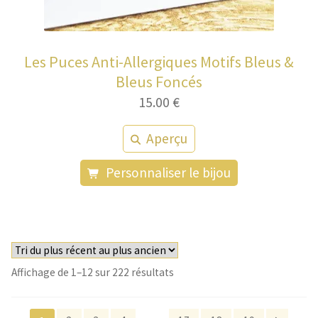
Les Puces Anti-Allergiques Motifs Bleus &
Bleus Foncés
15.00
€
Aperçu
Personnaliser le bijou
Trié
Affichage de 1–12 sur 222 résultats
du
plus