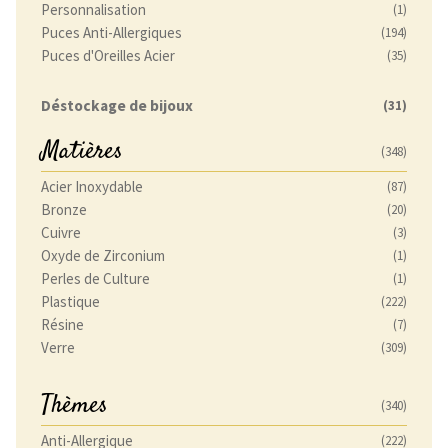
Personnalisation
(1)
Puces Anti-Allergiques
(194)
Puces d'Oreilles Acier
(35)
Déstockage de bijoux
(31)
Matières
(348)
Acier Inoxydable
(87)
Bronze
(20)
Cuivre
(3)
Oxyde de Zirconium
(1)
Perles de Culture
(1)
Plastique
(222)
Résine
(7)
Verre
(309)
Thèmes
(340)
Anti-Allergique
(222)