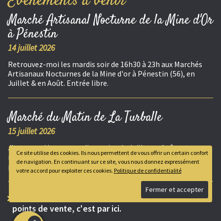
Événements à venir
Marché Artisanal Nocturne de la Mine d'Or
à Pénestin
14 juillet 2026
Retrouvez-moi les mardis soir de 16h30 à 23h aux Marchés
Artisanaux Nocturnes de la Mine d'or à Pénestin (56), en
Juillet & en Août. Entrée libre.
Marché du Matin de La Turballe
15 juillet 2026
J'exposerai les mercredis matins de Juillet et Août, au
Ce site utilise des cookies. Ils nous permettent de vous offrir un certain confort
marché de la Turballe, de 8h à 13h. Marché alimentaire,
de navigation. En continuant sur ce site, vous nous donnez expressément
producteurs et artisanat local.
votre accord pour exploiter ces cookies.
Politique de confidentialité
Pour connaître toutes les dates de marchés et les
points de vente, c'est par ici.