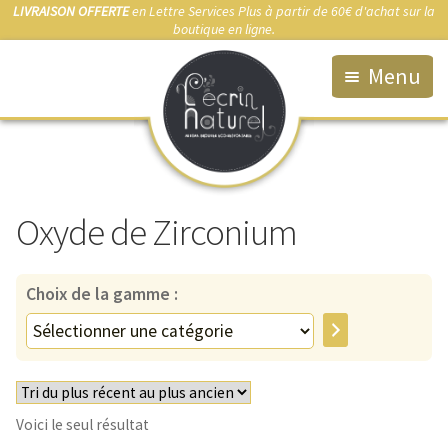
LIVRAISON OFFERTE
en Lettre Services Plus à partir de 60€ d'achat sur la
boutique en ligne.
Menu
Accueil
La Boutique
Oxyde de Zirconium
Qui suis-je ?
Fabrication artisanale
Choix de la gamme :
Démarche éco-responsable
Sélectionner
une
Bijou sur-mesure
catégorie
Marchés & Points de vente
Voici le seul résultat
Anti-allergies