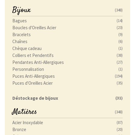
du
Bijoux
(348)
produit
Bagues
(14)
Boucles d'Oreilles Acier
(23)
Bracelets
(9)
Chaînes
(6)
Chèque cadeau
(1)
Colliers et Pendentifs
(38)
Pendantes Anti-Allergiques
(27)
Personnalisation
(1)
Puces Anti-Allergiques
(194)
Puces d'Oreilles Acier
(35)
Déstockage de bijoux
(31)
Matières
(348)
Acier Inoxydable
(87)
Bronze
(20)