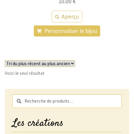
10.00
€
Aperçu
Ce
Personnaliser le bijou
produit
a
plusieurs
variations.
Les
Voici le seul résultat
options
peuvent
être
Recherche
Recherche
choisies
pour :
sur
Les créations
la
page