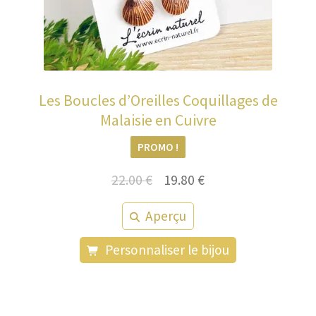
Les Boucles d’Oreilles Coquillages de
Malaisie en Cuivre
PROMO !
Le
Le
22.00
€
19.80
€
prix
prix
Aperçu
initial
actuel
était :
est :
Personnaliser le bijou
22.00 €.
19.80 €.