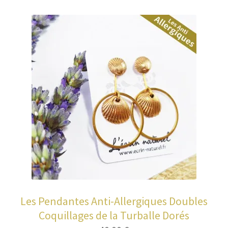
plus
Entretien de votre bijou
récent
au
Votre Panier
plus
ancien
Contact
Les Pendantes Anti-Allergiques Doubles
Coquillages de la Turballe Dorés