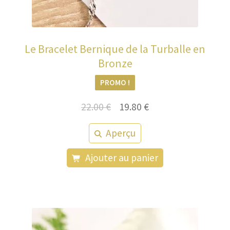
Le Bracelet Bernique de la Turballe en
Bronze
PROMO !
Le
Le
22.00
€
19.80
€
prix
prix
Aperçu
initial
actuel
était :
est :
Ajouter au panier
22.00 €.
19.80 €.