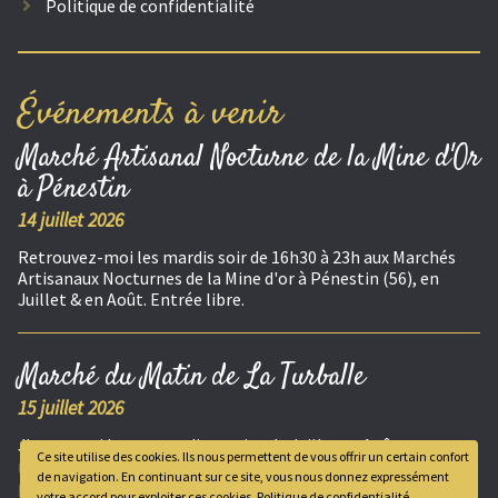
Politique de confidentialité
Événements à venir
Marché Artisanal Nocturne de la Mine d'Or
à Pénestin
14 juillet 2026
Retrouvez-moi les mardis soir de 16h30 à 23h aux Marchés
Artisanaux Nocturnes de la Mine d'or à Pénestin (56), en
Juillet & en Août. Entrée libre.
Marché du Matin de La Turballe
15 juillet 2026
J'exposerai les mercredis matins de Juillet et Août, au
Ce site utilise des cookies. Ils nous permettent de vous offrir un certain confort
marché de la Turballe, de 8h à 13h. Marché alimentaire,
de navigation. En continuant sur ce site, vous nous donnez expressément
producteurs et artisanat local.
votre accord pour exploiter ces cookies.
Politique de confidentialité