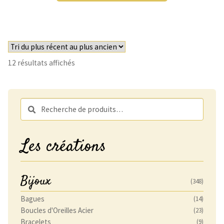
Trié
12 résultats affichés
du
plus
récent
Recherche
Recherche
au
pour :
plus
ancien
Les créations
Bijoux
(348)
Bagues
(14)
Boucles d'Oreilles Acier
(23)
Bracelets
(9)