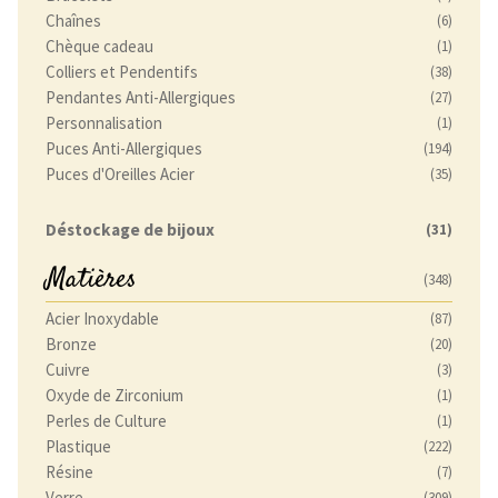
Chaînes
(6)
Chèque cadeau
(1)
Colliers et Pendentifs
(38)
Pendantes Anti-Allergiques
(27)
Personnalisation
(1)
Puces Anti-Allergiques
(194)
Puces d'Oreilles Acier
(35)
Déstockage de bijoux
(31)
Matières
(348)
Acier Inoxydable
(87)
Bronze
(20)
Cuivre
(3)
Oxyde de Zirconium
(1)
Perles de Culture
(1)
Plastique
(222)
Résine
(7)
Verre
(309)