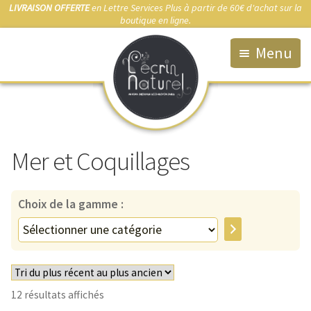
LIVRAISON OFFERTE
en Lettre Services Plus à partir de 60€ d'achat sur la
boutique en ligne.
Menu
Accueil
La Boutique
Mer et Coquillages
Qui suis-je ?
Fabrication artisanale
Choix de la gamme :
Démarche éco-responsable
Sélectionner
une
Bijou sur-mesure
catégorie
Marchés & Points de vente
Trié
12 résultats affichés
Anti-allergies
du