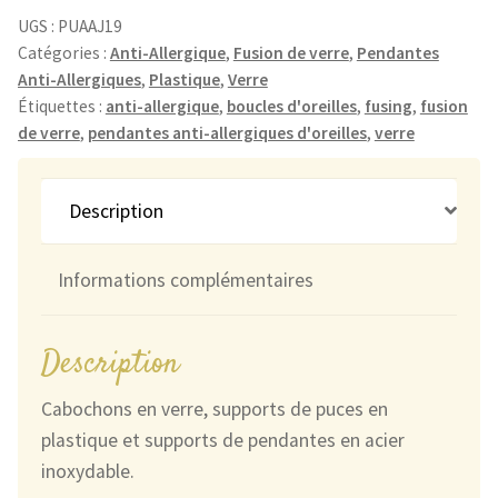
Anti-
UGS :
PUAAJ19
Allergiques
Catégories :
Anti-Allergique
,
Fusion de verre
,
Pendantes
Anti-Allergiques
,
Plastique
,
Verre
Dégradées
Étiquettes :
anti-allergique
,
boucles d'oreilles
,
fusing
,
fusion
Bleues
de verre
,
pendantes anti-allergiques d'oreilles
,
verre
et
Vertes
Description
Informations complémentaires
Description
Cabochons en verre, supports de puces en
plastique et supports de pendantes en acier
inoxydable.