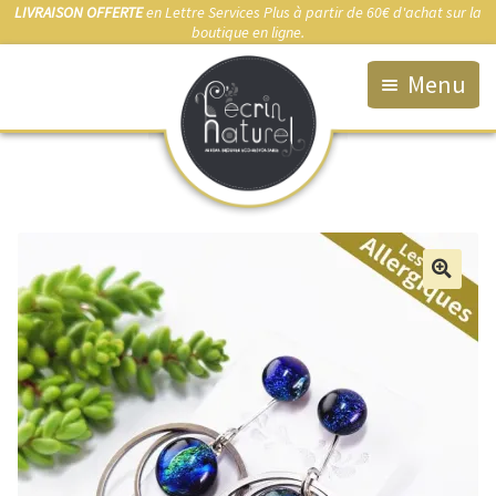
LIVRAISON OFFERTE
en Lettre Services Plus à partir de 60€ d'achat sur la
boutique en ligne.
Menu
Accueil
La Boutique
Qui suis-je ?
Fabrication artisanale
🔍
Démarche éco-responsable
Bijou sur-mesure
Marchés & Points de vente
Anti-allergies