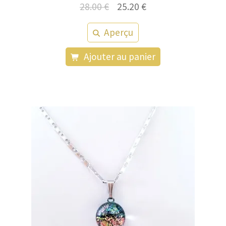
Le
Le
28.00
€
25.20
€
prix
prix
Aperçu
initial
actuel
était :
est :
Ajouter au panier
28.00 €.
25.20 €.