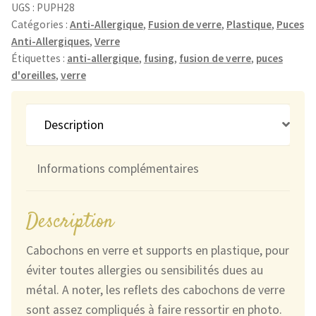
Anti-
UGS :
PUPH28
Allergiques
Catégories :
Anti-Allergique
,
Fusion de verre
,
Plastique
,
Puces
Anti-Allergiques
,
Verre
Transparentes
Étiquettes :
anti-allergique
,
fusing
,
fusion de verre
,
puces
Argentées
d'oreilles
,
verre
et
Bleues
Description
Informations complémentaires
Description
Cabochons en verre et supports en plastique, pour
éviter toutes allergies ou sensibilités dues au
métal. A noter, les reflets des cabochons de verre
sont assez compliqués à faire ressortir en photo.