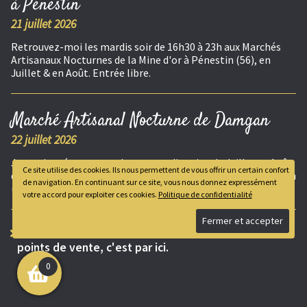
à Pénestin
21 juillet 2026
Retrouvez-moi les mardis soir de 16h30 à 23h aux Marchés
Artisanaux Nocturnes de la Mine d'or à Pénestin (56), en
Juillet & en Août. Entrée libre.
Marché Artisanal Nocturne de Damgan
22 juillet 2026
Je serais présente tous les mercredis soirs, de Juillet et Août,
Ce site utilise des cookies. Ils nous permettent de vous offrir un certain confort
de 17h30 à 23h aux Marchés Artisanaux Nocturnes de Damgan
de navigation. En continuant sur ce site, vous nous donnez expressément
(56). Entrée libre.
votre accord pour exploiter ces cookies.
Politique de confidentialité
Pour connaître toutes les dates de marchés et les
points de vente, c'est par ici.
0