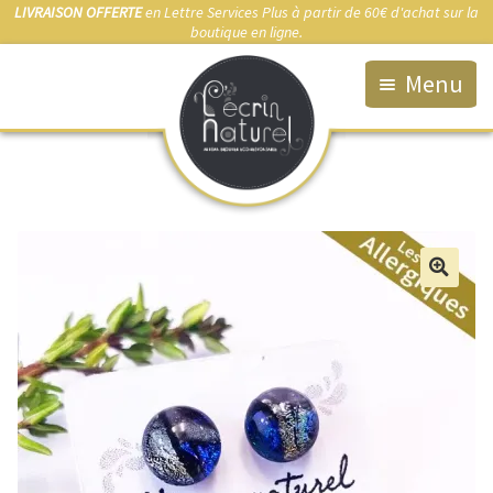
LIVRAISON OFFERTE
en Lettre Services Plus à partir de 60€ d'achat sur la
boutique en ligne.
Menu
Accueil
La Boutique
Qui suis-je ?
Fabrication artisanale
🔍
Démarche éco-responsable
Bijou sur-mesure
Marchés & Points de vente
Anti-allergies