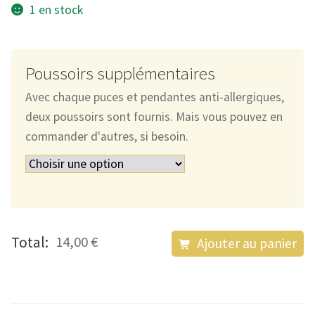
1 en stock
Poussoirs supplémentaires
Avec chaque puces et pendantes anti-allergiques,
deux poussoirs sont fournis. Mais vous pouvez en
commander d'autres, si besoin.
quantité
Total:
14,00 €
Ajouter au panier
de
Les
Puces