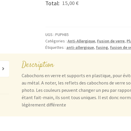
quantité
Total:
15,00 €
de
Les
Puces
Anti-
UGS :
PUPH85
Allergiques
Catégories :
Anti-Allergique
,
Fusion de verre
,
Pl
Texturées
Étiquettes :
anti-allergique
,
fusing
,
fusion de v
Bleu,Vert
et
Description
Paillettes
Roses
Cabochons en verre et supports en plastique, pour évite
au métal. A noter, les reflets des cabochons de verre s
photo. Les couleurs peuvent changer un peu par rapport 
étant fait-main, ils sont tous uniques. Il est donc norm
légèrement différente