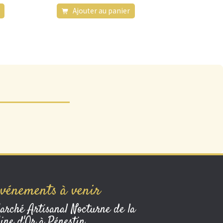
Ajouter au panier
vénements à venir
arché Artisanal Nocturne de la
ine d'Or à Pénestin