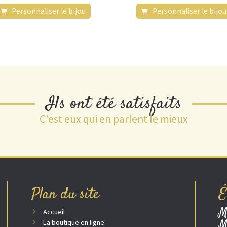
Personnaliser le bijou
Personnaliser le bijou
Ils ont été satisfaits
C'est eux qui en parlent le mieux
Plan du site
É
M
Accueil
M
La boutique en ligne