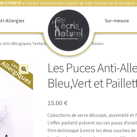
ON OFFERTE
en Lettre Services Plus à partir de 60€ d'achat sur la boutique 
ti-Allergies
Sur-mesure
 Anti-Allergiques Texturées Bleu,Vert et Paillettes Roses
Les Puces Anti-All
🔍
Bleu,Vert et Paille
15.00
€
Cabochons de verre découpé, assemblé et f
L’effet pailleté présent sur ces puces d’ore
film dichroïque à entre les deux couches de 