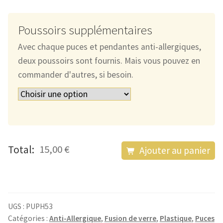
Poussoirs supplémentaires
Avec chaque puces et pendantes anti-allergiques,
deux poussoirs sont fournis. Mais vous pouvez en
commander d'autres, si besoin.
quantité
Total:
15,00 €
Ajouter au panier
de
Les
Puces
Anti-
UGS :
PUPH53
Allergiques
Catégories :
Anti-Allergique
,
Fusion de verre
,
Plastique
,
Puces