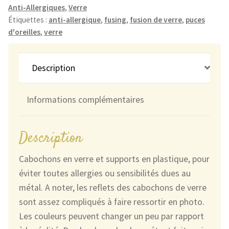
Anti-Allergiques
,
Verre
Texturées
Étiquettes :
anti-allergique
,
fusing
,
fusion de verre
,
puces
Argenté
d'oreilles
,
verre
et
Bleu
Description
Informations complémentaires
Description
Cabochons en verre et supports en plastique, pour
éviter toutes allergies ou sensibilités dues au
métal. A noter, les reflets des cabochons de verre
sont assez compliqués à faire ressortir en photo.
Les couleurs peuvent changer un peu par rapport