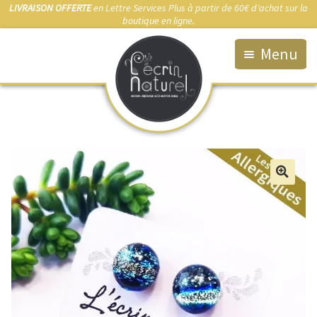
LIVRAISON OFFERTE
en Lettre Services Plus à partir de 60€ d'achat sur la
boutique en ligne.
Menu
Accueil
La Boutique
Qui suis-je ?
Fabrication artisanale
🔍
Démarche éco-responsable
Bijou sur-mesure
Marchés & Points de vente
Anti-allergies