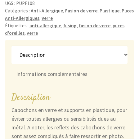
Anti-
UGS :
PUPF108
Allergiques
Catégories :
Anti-Allergique
,
Fusion de verre
,
Plastique
,
Puces
Anti-Allergiques
,
Verre
Payées
Étiquettes :
anti-allergique
,
fusing
,
fusion de verre
,
puces
Bleu,
d'oreilles
,
verre
Jaune,
Vert
et
Description
Argentées
Bleu
Informations complémentaires
Description
Cabochons en verre et supports en plastique, pour
éviter toutes allergies ou sensibilités dues au
métal. A noter, les reflets des cabochons de verre
sont assez compliqués à faire ressortir en photo.