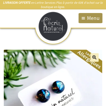
LIVRAISON OFFERTE
en Lettre Services Plus à partir de 60€ d'achat sur la
boutique en ligne.
Menu
Accueil
La Boutique
Qui suis-je ?
Fabrication artisanale
🔍
Démarche éco-responsable
Bijou sur-mesure
Marchés & Points de vente
Anti-allergies