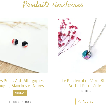
Produits similaires
es Puces Anti-Allergiques
Le Pendentif en Verre Bl
ouges, Blanches et Noires
Vert et Rose, Violet
16.00
€
PROMO !
Aperçu
Le
Le
10.00
€
9.00
€