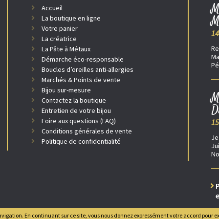
M
Accueil
M
La boutique en ligne
Votre panier
14
La créatrice
Re
La Pâte à Métaux
Ma
Démarche éco-responsable
Pé
Boucles d’oreilles anti-allergies
Marchés & Points de vente
Bijou sur-mesure
M
Contactez la boutique
D
Entretien de votre bijou
Foire aux questions (FAQ)
15
Conditions générales de vente
Je
Politique de confidentialité
Ju
No
P
e
e navigation. En continuant sur ce site, vous nous donnez expressément votre accord pour ex