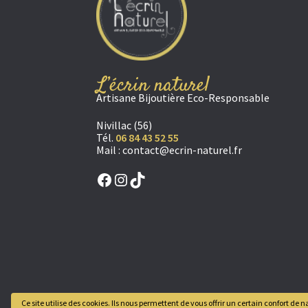
L’écrin naturel
Artisane Bijoutière Eco-Responsable
Nivillac (56)
Tél.
06 84 43 52 55
Mail :
contact@ecrin-naturel.fr
Facebook
Instagram
TikTok
Ce site utilise des cookies. Ils nous permettent de vous offrir un certain confort d