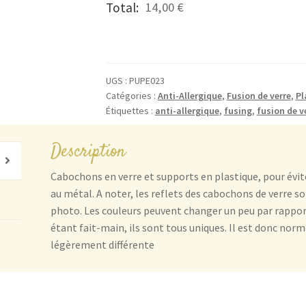
quantité
Total:
14,00 €
de
Les
Puces
Anti-
UGS :
PUPE023
Allergiques
Catégories :
Anti-Allergique
,
Fusion de verre
,
Pl
Orangées,
Étiquettes :
anti-allergique
,
fusing
,
fusion de v
Marrons
et
Description
Reflets
Rouges
Cabochons en verre et supports en plastique, pour évite
au métal. A noter, les reflets des cabochons de verre s
photo. Les couleurs peuvent changer un peu par rapport 
étant fait-main, ils sont tous uniques. Il est donc norm
légèrement différente