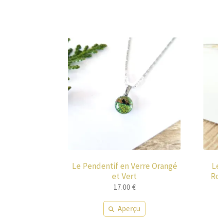
Le Pendentif en Verre Orangé
L
et Vert
R
17.00
€
Aperçu