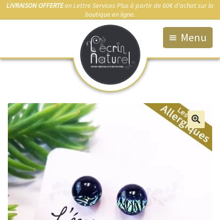
LIVRAISON OFFERTE
en Lettre Services Plus à partir de 60€ d'achat sur la
boutique en ligne.
Menu
Accueil
La Boutique
Qui suis-je ?
Fabrication artisanale
🔍
Démarche éco-responsable
Bijou sur-mesure
Marchés & Points de vente
Anti-allergies