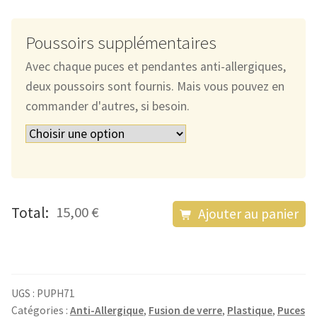
Poussoirs supplémentaires
Avec chaque puces et pendantes anti-allergiques,
deux poussoirs sont fournis. Mais vous pouvez en
commander d'autres, si besoin.
quantité
Total:
15,00 €
Ajouter au panier
de
Les
Puces
Anti-
UGS :
PUPH71
Allergiques
Catégories :
Anti-Allergique
,
Fusion de verre
,
Plastique
,
Puces