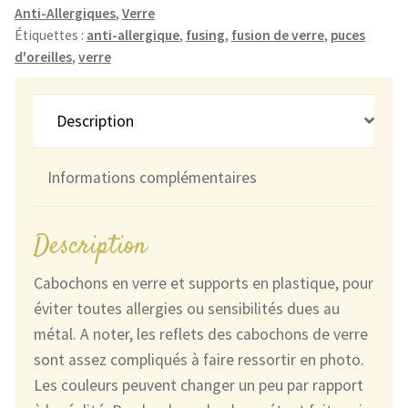
Anti-Allergiques
,
Verre
Noir
Étiquettes :
anti-allergique
,
fusing
,
fusion de verre
,
puces
et
d'oreilles
,
verre
Vert
Pâle
Craquelées
Description
Informations complémentaires
Description
Cabochons en verre et supports en plastique, pour
éviter toutes allergies ou sensibilités dues au
métal. A noter, les reflets des cabochons de verre
sont assez compliqués à faire ressortir en photo.
Les couleurs peuvent changer un peu par rapport