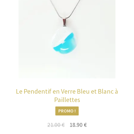
Le Pendentif en Verre Bleu et Blanc à
Paillettes
PROMO !
Le
Le
21.00
€
18.90
€
prix
prix