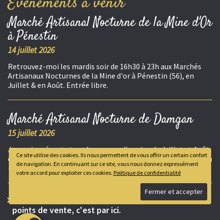
Événements à venir
Marché Artisanal Nocturne de la Mine d'Or
à Pénestin
14 juillet 2026
Retrouvez-moi les mardis soir de 16h30 à 23h aux Marchés
Artisanaux Nocturnes de la Mine d'or à Pénestin (56), en
Juillet & en Août. Entrée libre.
Marché Artisanal Nocturne de Damgan
15 juillet 2026
Je serais présente tous les mercredis soirs, de Juillet et Août,
Ce site utilise des cookies. Ils nous permettent de vous offrir un certain confort
de 17h30 à 23h aux Marchés Artisanaux Nocturnes de Damgan
de navigation. En continuant sur ce site, vous nous donnez expressément
(56). Entrée libre.
votre accord pour exploiter ces cookies.
Politique de confidentialité
Pour connaître toutes les dates de marchés et les
points de vente, c'est par ici.