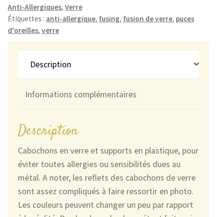
Anti-Allergiques
,
Verre
Jades
Étiquettes :
anti-allergique
,
fusing
,
fusion de verre
,
puces
&
d'oreilles
,
verre
Touches
de
Rouges
Description
Informations complémentaires
Description
Cabochons en verre et supports en plastique, pour
éviter toutes allergies ou sensibilités dues au
métal. A noter, les reflets des cabochons de verre
sont assez compliqués à faire ressortir en photo.
Les couleurs peuvent changer un peu par rapport