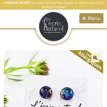
LIVRAISON OFFERTE
en Lettre Services Plus à partir de 60€ d'achat sur la
boutique en ligne.
Menu
Accueil
La Boutique
Qui suis-je ?
Fabrication artisanale
🔍
Démarche éco-responsable
Bijou sur-mesure
Marchés & Points de vente
Anti-allergies