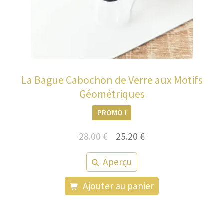
La Bague Cabochon de Verre aux Motifs
Géométriques
PROMO !
Le
Le
28.00
€
25.20
€
prix
prix
Aperçu
initial
actuel
était :
est :
Ajouter au panier
28.00 €.
25.20 €.