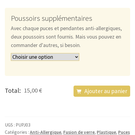
Poussoirs supplémentaires
Avec chaque puces et pendantes anti-allergiques,
deux poussoirs sont fournis. Mais vous pouvez en
commander d'autres, si besoin.
quantité
Total:
15,00 €
Ajouter au panier
de
Les
Puces
Anti-
UGS :
PUPJ03
Allergiques
Catégories :
Anti-Allergique
,
Fusion de verre
,
Plastique
,
Puces