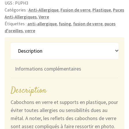
Anti-
UGS :
PUPH3
Allergiques
Catégories :
Anti-Allergique
,
Fusion de verre
,
Plastique
,
Puces
Anti-Allergiques
,
Verre
Craquelées
Étiquettes :
anti-allergique
,
fusing
,
fusion de verre
,
puces
Vert-
d'oreilles
,
verre
Jaune
Pâle
et
Description
Noires
Informations complémentaires
Description
Cabochons en verre et supports en plastique, pour
éviter toutes allergies ou sensibilités dues au
métal. A noter, les reflets des cabochons de verre
sont assez compliqués à faire ressortir en photo.