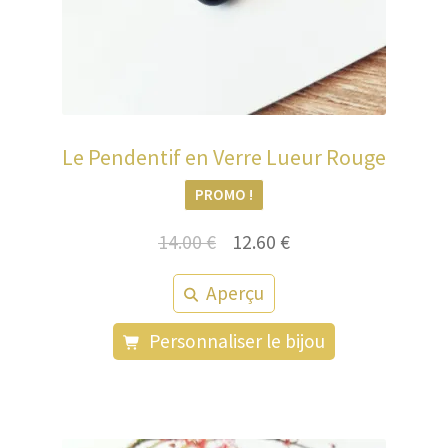
Le Pendentif en Verre Lueur Rouge
PROMO !
Le
Le
14.00
€
12.60
€
prix
prix
Aperçu
initial
actuel
était :
est :
Personnaliser le bijou
14.00 €.
12.60 €.