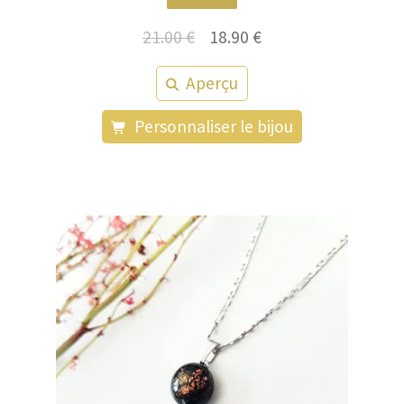
Le
Le
21.00
€
18.90
€
prix
prix
Aperçu
initial
actuel
était :
est :
Personnaliser le bijou
21.00 €.
18.90 €.