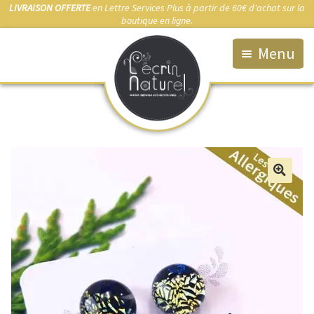
LIVRAISON OFFERTE
en Lettre Services Plus à partir de 60€ d'achat sur la
boutique en ligne.
Menu
Accueil
La Boutique
Qui suis-je ?
Fabrication artisanale
🔍
Démarche éco-responsable
Bijou sur-mesure
Marchés & Points de vente
Anti-allergies