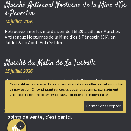
Marché Artisanal Nocturne de la Mine d'Or
à Pénestin
14 juillet 2026
Retrouvez-moi les mardis soir de 16h30 à 23h aux Marchés
Artisanaux Nocturnes de la Mine d'or à Pénestin (56), en
Juillet & en Août. Entrée libre.
Marché du Matin de La Turballe
15 juillet 2026
J'exposerai les mercredis matins de Juillet et Août, au
Ce site utilise des cookies. Ils nous permettent de vous offrir un certain confort
marché de la Turballe, de 8h à 13h. Marché alimentaire,
de navigation. En continuant sur ce site, vous nous donnez expressément
producteurs et artisanat local.
votre accord pour exploiter ces cookies.
Politique de confidentialité
Pour connaître toutes les dates de marchés et les
points de vente, c'est par ici.
0