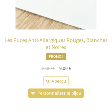
Les Puces Anti-Allergiques Rouges, Blanches
et Noires
PROMO !
Le
Le
10.00
€
9.00
€
prix
prix
Aperçu
initial
actuel
était :
est :
Personnaliser le bijou
10.00 €.
9.00 €.