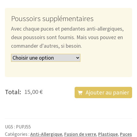
Poussoirs supplémentaires
Avec chaque puces et pendantes anti-allergiques,
deux poussoirs sont fournis. Mais vous pouvez en
commander d'autres, si besoin.
quantité
Total:
15,00 €
Ajouter au panier
de
Les
Puces
Anti-
UGS :
PUPJ55
Allergiques
Catégories :
Anti-Allergique
,
Fusion de verre
,
Plastique
,
Puces