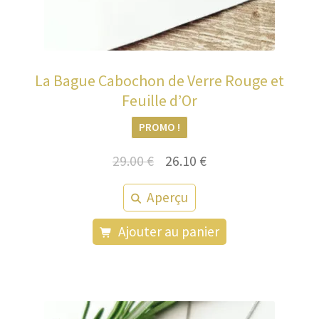
La Bague Cabochon de Verre Rouge et
Feuille d’Or
PROMO !
Le
Le
29.00
€
26.10
€
prix
prix
Aperçu
initial
actuel
était :
est :
Ajouter au panier
29.00 €.
26.10 €.