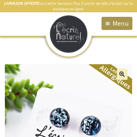
LIVRAISON OFFERTE
en Lettre Services Plus à partir de 60€ d'achat sur la
boutique en ligne.
Menu
Accueil
La Boutique
Qui suis-je ?
Fabrication artisanale
🔍
Démarche éco-responsable
Bijou sur-mesure
Marchés & Points de vente
Anti-allergies