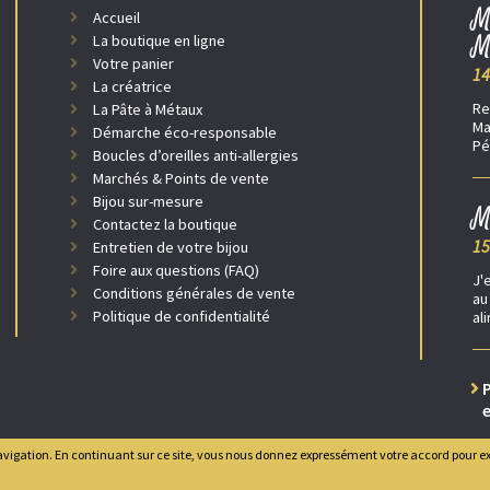
M
Accueil
M
La boutique en ligne
Votre panier
14
La créatrice
Re
La Pâte à Métaux
Ma
Démarche éco-responsable
Pé
Boucles d’oreilles anti-allergies
Marchés & Points de vente
Bijou sur-mesure
M
Contactez la boutique
15
Entretien de votre bijou
Foire aux questions (FAQ)
J'
Conditions générales de vente
au
Politique de confidentialité
al
P
e
e navigation. En continuant sur ce site, vous nous donnez expressément votre accord pour ex