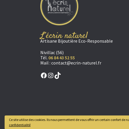
L’écrin naturel
Artisane Bijoutière Eco-Responsable
Nivillac (56)
Tél.
06 84 43 52 55
Mail :
contact@ecrin-naturel.fr
Facebook
Instagram
TikTok
Ce site utilise des cookies. Ils nous permettent de vous offrir un certain confort d
confidentialité