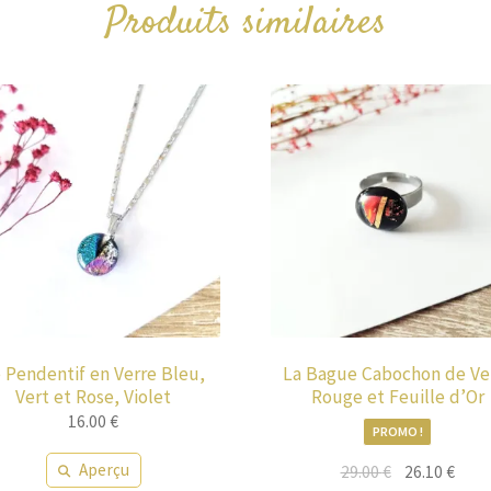
Produits similaires
 Pendentif en Verre Bleu,
La Bague Cabochon de Ve
Vert et Rose, Violet
Rouge et Feuille d’Or
16.00
€
PROMO !
Aperçu
Le
Le
29.00
€
26.10
€