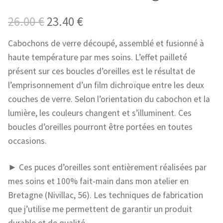
Le
Le
26.00
€
23.40
€
prix
prix
Cabochons de verre découpé, assemblé et fusionné à
haute température par mes soins. L’effet pailleté
initial
actuel
présent sur ces boucles d’oreilles est le résultat de
était :
est :
l’emprisonnement d’un film dichroïque entre les deux
26.00 €.
23.40 €.
couches de verre. Selon l’orientation du cabochon et la
lumière, les couleurs changent et s’illuminent. Ces
boucles d’oreilles pourront être portées en toutes
occasions.
► Ces puces d’oreilles sont entièrement réalisées par
mes soins et 100% fait-main dans mon atelier en
Bretagne (Nivillac, 56). Les techniques de fabrication
que j’utilise me permettent de garantir un produit