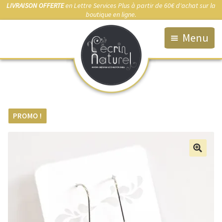
LIVRAISON OFFERTE
en Lettre Services Plus à partir de 60€ d'achat sur la
boutique en ligne.
Menu
Accueil
La Boutique
Qui suis-je ?
PROMO !
Fabrication artisanale
Démarche éco-responsable
🔍
Bijou sur-mesure
Marchés & Points de vente
Anti-allergies