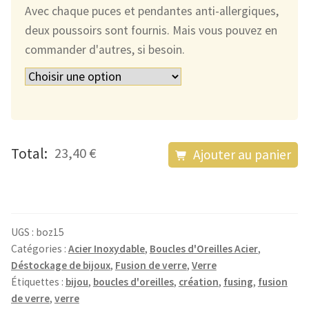
Avec chaque puces et pendantes anti-allergiques,
deux poussoirs sont fournis. Mais vous pouvez en
commander d'autres, si besoin.
quantité
Total:
23,40 €
Ajouter au panier
de
Les
Boucles
d'Oreilles
UGS :
boz15
Violettes,
Catégories :
Acier Inoxydable
,
Boucles d'Oreilles Acier
,
Déstockage de bijoux
,
Fusion de verre
,
Verre
Roses
Étiquettes :
bijou
,
boucles d'oreilles
,
création
,
fusing
,
fusion
et
de verre
,
verre
Argentées