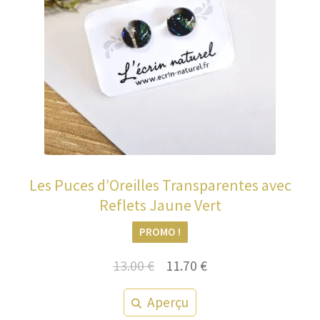
Les Puces d’Oreilles Transparentes avec
Reflets Jaune Vert
PROMO !
Le
Le
13.00
€
11.70
€
prix
prix
Aperçu
initial
actuel