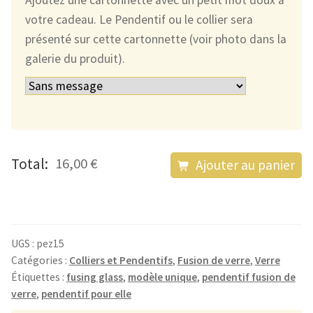
Ajoutez une cartonnette avec un petit mot doux à
votre cadeau. Le Pendentif ou le collier sera
présenté sur cette cartonnette (voir photo dans la
galerie du produit).
quantité
Total:
16,00 €
Ajouter au panier
de
Le
Pendentif
en
UGS :
pez15
Verre
Catégories :
Colliers et Pendentifs
,
Fusion de verre
,
Verre
Étiquettes :
fusing glass
,
modèle unique
,
pendentif fusion de
Bleu
verre
,
pendentif pour elle
Nuit