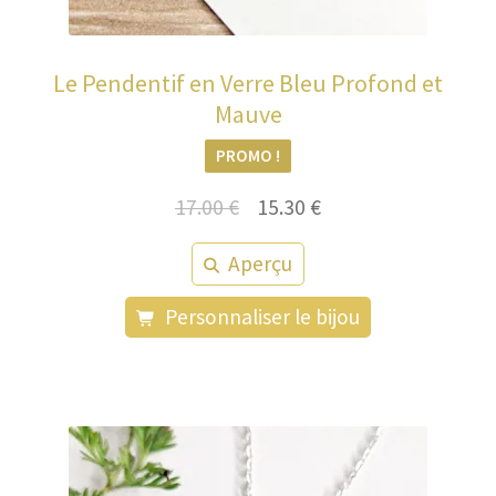
Le Pendentif en Verre Bleu Profond et
Mauve
PROMO !
Le
Le
17.00
€
15.30
€
prix
prix
Aperçu
initial
actuel
était :
est :
Personnaliser le bijou
17.00 €.
15.30 €.