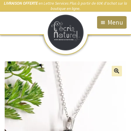
LIVRAISON OFFERTE
en Lettre Services Plus à partir de 60€ d'achat sur la
boutique en ligne.
Menu
Accueil
La Boutique
Qui suis-je ?
Fabrication artisanale
🔍
Démarche éco-responsable
Bijou sur-mesure
Marchés & Points de vente
Anti-allergies