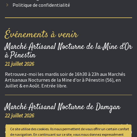
Politique de confidentialité
Événements à venir
Marché Artisanal Nocturne de la Mine d'Or
à Pénestin
21 juillet 2026
Retrouvez-moi les mardis soir de 16h30 à 23h aux Marchés
Artisanaux Nocturnes de la Mine d'or à Pénestin (56), en
Juillet & en Août. Entrée libre.
Marché Artisanal Nocturne de Damgan
22 juillet 2026
Je serais présente tous les mercredis soirs, de Juillet et Août,
Ce site utilise des cookies. Ils nous permettent de vous offrir un certain confort
de 17h30 à 23h aux Marchés Artisanaux Nocturnes de Damgan
de navigation. En continuant sur ce site, vous nous donnez expressément