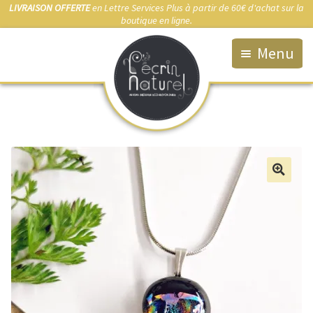
LIVRAISON OFFERTE
en Lettre Services Plus à partir de 60€ d'achat sur la
boutique en ligne.
Menu
Accueil
La Boutique
Qui suis-je ?
Fabrication artisanale
🔍
Démarche éco-responsable
Bijou sur-mesure
Marchés & Points de vente
Anti-allergies