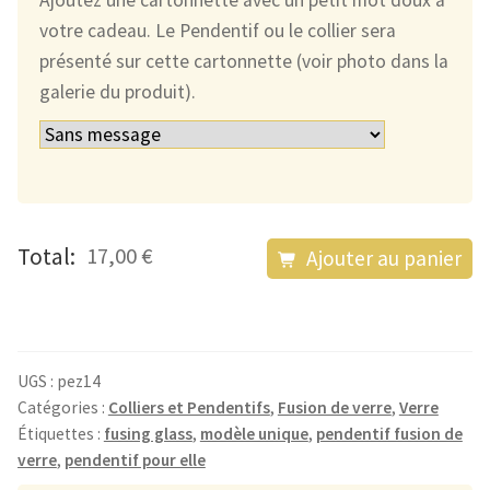
Ajoutez une cartonnette avec un petit mot doux à
votre cadeau. Le Pendentif ou le collier sera
présenté sur cette cartonnette (voir photo dans la
galerie du produit).
quantité
Total:
17,00 €
Ajouter au panier
de
Le
Pendentif
en
UGS :
pez14
Verre
Catégories :
Colliers et Pendentifs
,
Fusion de verre
,
Verre
Étiquettes :
fusing glass
,
modèle unique
,
pendentif fusion de
Arc-
verre
,
pendentif pour elle
en-